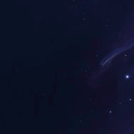
征途国际集团第二届产业工人节闭幕式暨球迷..
医药制造
医
更多>
喜报！普林斯医药新增2项国家发明专利..
金秋
2026-06-01
喜报！常乐制药维生素B12注射液通过..
喜报
2026-05-21
喜报！常乐制药盐酸甲氧氯普胺注射液获..
喜报
2026-04-21
喜报！常乐制药布美他尼注射液获批《药..
喜报
2026-04-08
喜报！普林斯医药获两项国家发明专利授..
喜报
2026-04-08
喜报！常乐制药氯化钾注射液通过仿制药..
喜报
2026-04-08