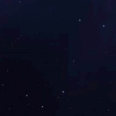
服务民生 
温情重阳护
关爱儿童身
征途国际
喜报！圣氏
情暖金秋送
友情链接